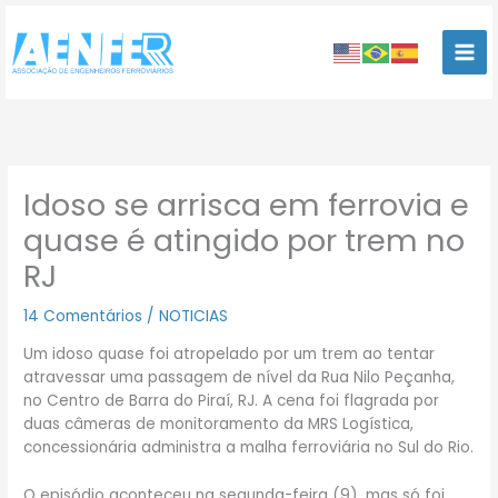
Ir
para
o
conteúdo
Idoso se arrisca em ferrovia e
quase é atingido por trem no
RJ
14 Comentários
/
NOTICIAS
Um idoso quase foi atropelado por um trem ao tentar
atravessar uma passagem de nível da Rua Nilo Peçanha,
no Centro de Barra do Piraí, RJ. A cena foi flagrada por
duas câmeras de monitoramento da MRS Logística,
concessionária administra a malha ferroviária no Sul do Rio.
O episódio aconteceu na segunda-feira (9), mas só foi