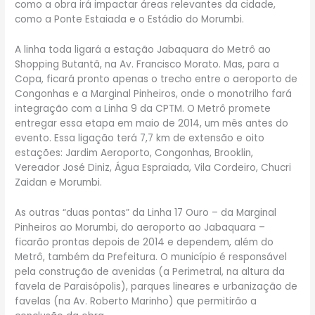
como a obra irá impactar áreas relevantes da cidade,
como a Ponte Estaiada e o Estádio do Morumbi.
A linha toda ligará a estação Jabaquara do Metrô ao
Shopping Butantã, na Av. Francisco Morato. Mas, para a
Copa, ficará pronto apenas o trecho entre o aeroporto de
Congonhas e a Marginal Pinheiros, onde o monotrilho fará
integração com a Linha 9 da CPTM. O Metrô promete
entregar essa etapa em maio de 2014, um mês antes do
evento. Essa ligação terá 7,7 km de extensão e oito
estações: Jardim Aeroporto, Congonhas, Brooklin,
Vereador José Diniz, Água Espraiada, Vila Cordeiro, Chucri
Zaidan e Morumbi.
As outras “duas pontas” da Linha 17 Ouro – da Marginal
Pinheiros ao Morumbi, do aeroporto ao Jabaquara –
ficarão prontas depois de 2014 e dependem, além do
Metrô, também da Prefeitura. O município é responsável
pela construção de avenidas (a Perimetral, na altura da
favela de Paraisópolis), parques lineares e urbanização de
favelas (na Av. Roberto Marinho) que permitirão a