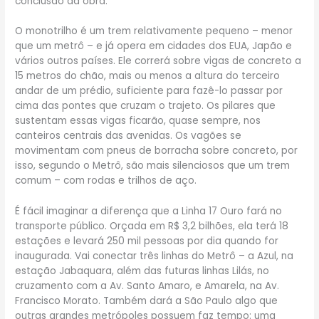
conclusão da obra.
O monotrilho é um trem relativamente pequeno – menor
que um metrô – e já opera em cidades dos EUA, Japão e
vários outros países. Ele correrá sobre vigas de concreto a
15 metros do chão, mais ou menos a altura do terceiro
andar de um prédio, suficiente para fazê-lo passar por
cima das pontes que cruzam o trajeto. Os pilares que
sustentam essas vigas ficarão, quase sempre, nos
canteiros centrais das avenidas. Os vagões se
movimentam com pneus de borracha sobre concreto, por
isso, segundo o Metrô, são mais silenciosos que um trem
comum – com rodas e trilhos de aço.
É fácil imaginar a diferença que a Linha 17 Ouro fará no
transporte público. Orçada em R$ 3,2 bilhões, ela terá 18
estações e levará 250 mil pessoas por dia quando for
inaugurada. Vai conectar três linhas do Metrô – a Azul, na
estação Jabaquara, além das futuras linhas Lilás, no
cruzamento com a Av. Santo Amaro, e Amarela, na Av.
Francisco Morato. Também dará a São Paulo algo que
outras grandes metrópoles possuem faz tempo: uma