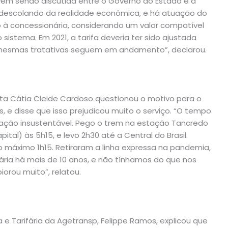
em sendo discutida entre o Governo do Estado e a
 descolando da realidade econômica, e há atuação do
o à concessionária, considerando um valor compatível
sistema. Em 2021, a tarifa deveria ter sido ajustada
 mesmas tratativas seguem em andamento”, declarou.
sta Cátia Cleide Cardoso questionou o motivo para o
 e disse que isso prejudicou muito o serviço. “O tempo
ação insustentável. Pego o trem na estação Tancredo
tal) às 5h15, e levo 2h30 até a Central do Brasil.
 máximo 1h15. Retiraram a linha expressa na pandemia,
ria há mais de 10 anos, e não tínhamos do que nos
iorou muito”, relatou.
e Tarifária da Agetransp, Felippe Ramos, explicou que