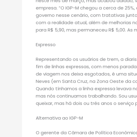
neste mês de março, mas acabou adiado, v
empresa. “O IGP-M chegou a cerca de 25%,
governo nesse cenário, com tratativas junt
com a realidade atual, além de melhorias no 
para R$ 5,90, mas permaneceu R$ 5,00. As
Expresso
Representando os usuários de trem, a diari
fim de linhas expressas, com menos paradas,
de viagem nos deixa esgotados, é uma situ
Neves (em Santa Cruz, na Zona Oeste da capi
Quando tínhamos a linha expressa levava no
mas nós continuamos trabalhando. Sou usuá
queixar, mas há dois ou três anos o serviço p
Alternativa ao IGP-M
O gerente da Câmara de Política Econômica 