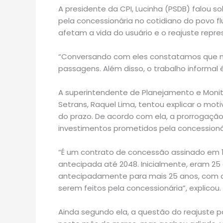
A presidente da CPI, Lucinha (PSDB) falou s
pela concessionária no cotidiano do povo fl
afetam a vida do usuário e o reajuste repr
“Conversando com eles constatamos que m
passagens. Além disso, o trabalho informal
A superintendente de Planejamento e Moni
Setrans, Raquel Lima, tentou explicar o mo
do prazo. De acordo com ela, a prorrogação
investimentos prometidos pela concessioná
“É um contrato de concessão assinado em 19
antecipada até 2048. Inicialmente, eram 2
antecipadamente para mais 25 anos, com a 
serem feitos pela concessionária”, explicou.
Ainda segundo ela, a questão do reajuste pa