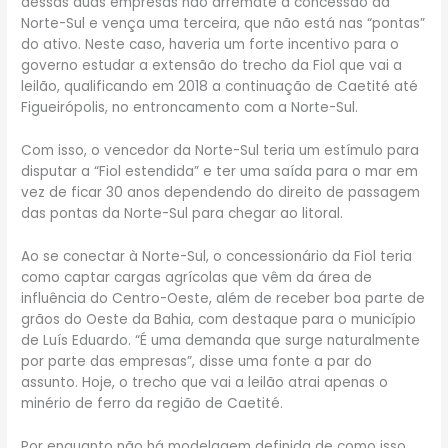
dessas duas empresas não arremate a concessão da
Norte-Sul e vença uma terceira, que não está nas “pontas”
do ativo. Neste caso, haveria um forte incentivo para o
governo estudar a extensão do trecho da Fiol que vai a
leilão, qualificando em 2018 a continuação de Caetité até
Figueirópolis, no entroncamento com a Norte-Sul.
Com isso, o vencedor da Norte-Sul teria um estímulo para
disputar a “Fiol estendida” e ter uma saída para o mar em
vez de ficar 30 anos dependendo do direito de passagem
das pontas da Norte-Sul para chegar ao litoral.
Ao se conectar à Norte-Sul, o concessionário da Fiol teria
como captar cargas agrícolas que vêm da área de
influência do Centro-Oeste, além de receber boa parte de
grãos do Oeste da Bahia, com destaque para o município
de Luís Eduardo. “É uma demanda que surge naturalmente
por parte das empresas”, disse uma fonte a par do
assunto. Hoje, o trecho que vai a leilão atrai apenas o
minério de ferro da região de Caetité.
Por enquanto não há modelagem definida de como isso