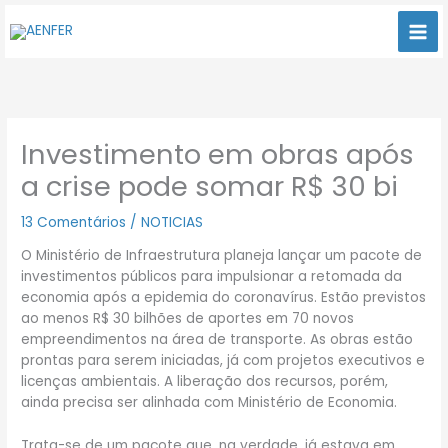
Ir
para
o
conteúdo
Investimento em obras após
a crise pode somar R$ 30 bi
13 Comentários
/
NOTICIAS
O Ministério de Infraestrutura planeja lançar um pacote de
investimentos públicos para impulsionar a retomada da
economia após a epidemia do coronavírus. Estão previstos
ao menos R$ 30 bilhões de aportes em 70 novos
empreendimentos na área de transporte. As obras estão
prontas para serem iniciadas, já com projetos executivos e
licenças ambientais. A liberação dos recursos, porém,
ainda precisa ser alinhada com Ministério de Economia.
Trata-se de um pacote que, na verdade, já estava em