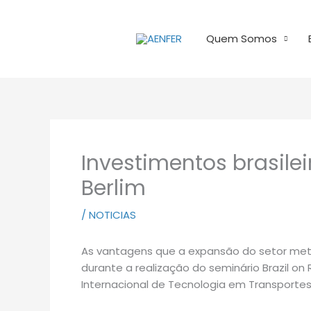
Ir
para
Quem Somos
o
conteúdo
Investimentos brasile
Berlim
/
NOTICIAS
As vantagens que a expansão do setor metro
durante a realização do seminário Brazil on R
Internacional de Tecnologia em Transportes