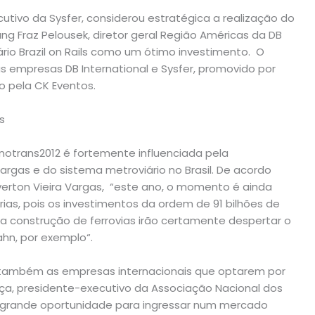
utivo da Sysfer, considerou estratégica a realização do
gang Fraz Pelousek, diretor geral Região Américas da DB
ário Brazil on Rails como um ótimo investimento. O
las empresas DB International e Sysfer, promovido por
do pela CK Eventos.
s
nnotrans2012 é fortemente influenciada pela
argas e do sistema metroviário no Brasil. De acordo
verton Vieira Vargas, “este ano, o momento é ainda
ias, pois os investimentos da ordem de 91 bilhões de
 a construção de ferrovias irão certamente despertar o
hn, por exemplo“.
ar também as empresas internacionais que optarem por
ilaça, presidente-executivo da Associação Nacional dos
ma grande oportunidade para ingressar num mercado