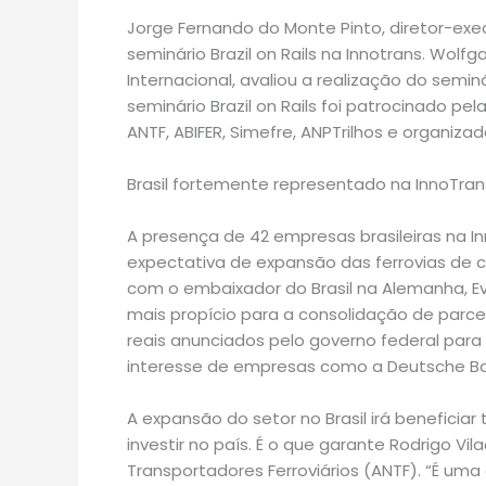
Jorge Fernando do Monte Pinto, diretor-exec
seminário Brazil on Rails na Innotrans. Wolf
Internacional, avaliou a realização do semin
seminário Brazil on Rails foi patrocinado pe
ANTF, ABIFER, Simefre, ANPTrilhos e organiza
Brasil fortemente representado na InnoTran
A presença de 42 empresas brasileiras na I
expectativa de expansão das ferrovias de c
com o embaixador do Brasil na Alemanha, E
mais propício para a consolidação de parcer
reais anunciados pelo governo federal para
interesse de empresas como a Deutsche Ba
A expansão do setor no Brasil irá benefici
investir no país. É o que garante Rodrigo V
Transportadores Ferroviários (ANTF). “É u