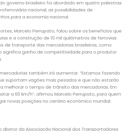
o governo brasileiro foi abordado em quatro palestras
ferroviária nacional, as possibilidades de
nhos para a economia nacional.
portes, Marcelo Perrupato, falou sobre os benefícios que
vias e a construção de 10 mil quilômetros de ferrovias
tos de transporte das mercadorias brasileiras, como
o significa ganho de competitividade para o produtor
.
s mercadorias também irá aumentar. “Estamos fazendo
– que suportam vagões mais pesados e que não estarão
ra melhorar o tempo de trânsito das mercadorias. Em
sitar a 60 km/h“, afirmou Marcelo Perrupato, para quem
algar novas posições no cenário econômico mundial.
o diretor da Associação Nacional dos Transportadores