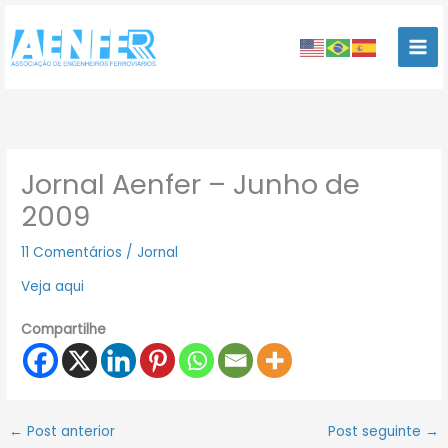
Ir
para
o
conteúdo
Jornal Aenfer – Junho de
2009
11 Comentários
/
Jornal
Veja aqui
Compartilhe
←
Post anterior
Post seguinte
→