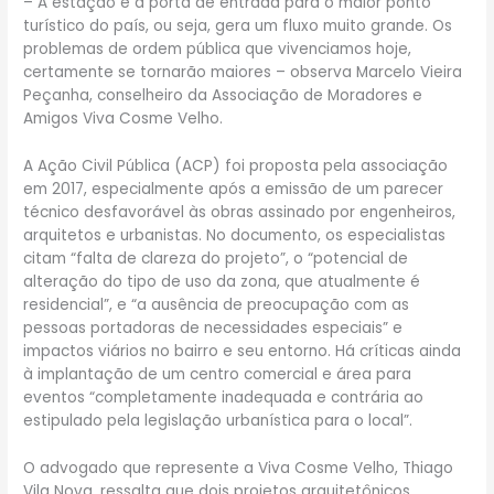
– A estação é a porta de entrada para o maior ponto
turístico do país, ou seja, gera um fluxo muito grande. Os
problemas de ordem pública que vivenciamos hoje,
certamente se tornarão maiores – observa Marcelo Vieira
Peçanha, conselheiro da Associação de Moradores e
Amigos Viva Cosme Velho.
A Ação Civil Pública (ACP) foi proposta pela associação
em 2017, especialmente após a emissão de um parecer
técnico desfavorável às obras assinado por engenheiros,
arquitetos e urbanistas. No documento, os especialistas
citam “falta de clareza do projeto”, o “potencial de
alteração do tipo de uso da zona, que atualmente é
residencial”, e “a ausência de preocupação com as
pessoas portadoras de necessidades especiais” e
impactos viários no bairro e seu entorno. Há críticas ainda
à implantação de um centro comercial e área para
eventos “completamente inadequada e contrária ao
estipulado pela legislação urbanística para o local”.
O advogado que represente a Viva Cosme Velho, Thiago
Vila Nova, ressalta que dois projetos arquitetônicos