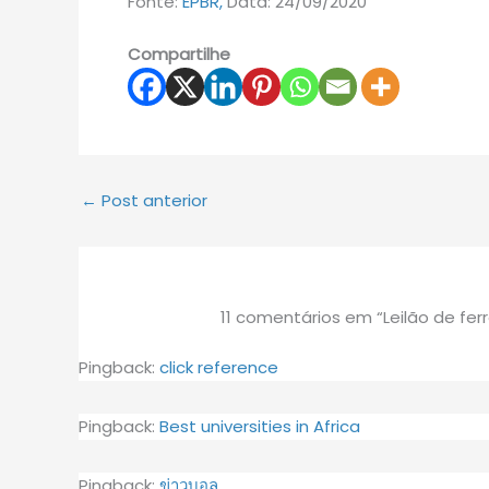
Fonte:
EPBR,
Data: 24/09/2020
Compartilhe
←
Post anterior
11 comentários em “Leilão de fer
Pingback:
click reference
Pingback:
Best universities in Africa
Pingback:
ข่าวบอล