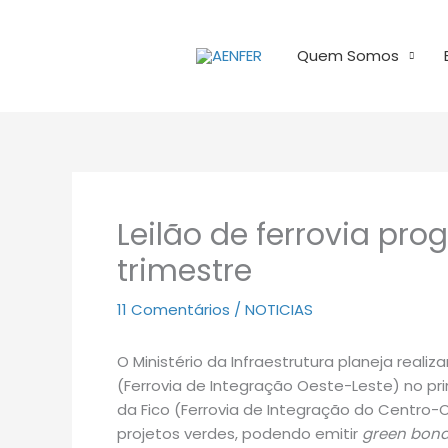
Ir
para
Quem Somos
o
conteúdo
Leilão de ferrovia pr
trimestre
11 Comentários
/
NOTICIAS
O Ministério da Infraestrutura planeja realiza
(Ferrovia de Integração Oeste-Leste) no pri
da Fico (Ferrovia de Integração do Centro-O
projetos verdes, podendo emitir
green bon