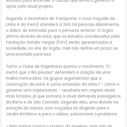
estudos para entender o cálculo que levou o governo a
optar pelo atual projeto.
Segundo a Secretaria de Transporte, o novo traçado da
Linha 4 do metrô atenderá a 240 mil pessoas diariamente,
o dobro do estimado para o percurso anterior. O órgão
afirma através de nota, que os estudos coordenados pela
Fundação Getulio Vargas (FGV) serão apresentados à
sociedade, no site do órgão, mas não define um prazo ou
uma previsão para isso.
Tanto o Clube de Engenharia quanto o movimento “O
metrô que o Rio precisa” defendem a criação de uma
malha metroviária. Os grupos argumentam que a
construção da Linha 4 como extensão da Linha 1 – como o
governo vem implantando – resultaria em vagões ainda
mais lotados, já que somaria à atual demanda passageiros
da Barra e de São Conrado. Segundo eles, uma divisão na
estação da Gávea, com traçados se dirigindo para o
Jardim Botânico e para o Leblon, solucionaria o problema.
– Não somos contra o projeto do governo, mas não se