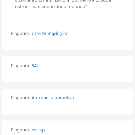
5 comentários em “Linha 4, do metrô Rio, pode
estrear com capacidade reduzida”
Pingback:
ตรวจสอบบัญชี ภูเก็ต
Pingback:
BAU
Pingback:
Afrikaanse oorbellen
Pingback:
pin-up