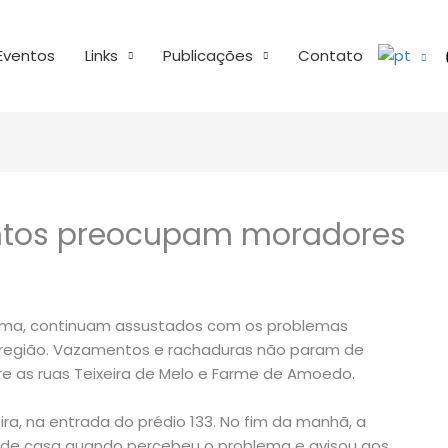
Eventos
Links
Publicações
Contato
ntos preocupam moradores
nema, continuam assustados com os problemas
 região. Vazamentos e rachaduras não param de
e as ruas Teixeira de Melo e Farme de Amoedo.
a, na entrada do prédio 133. No fim da manhã, a
ía de casa quando percebeu o problema e avisou aos