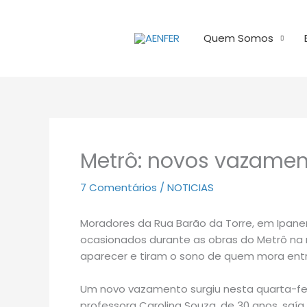
Ir
para
Quem Somos
o
conteúdo
Metrô: novos vazame
7 Comentários
/
NOTICIAS
Moradores da Rua Barão da Torre, em Ipa
ocasionados durante as obras do Metrô na
aparecer e tiram o sono de quem mora entr
Um novo vazamento surgiu nesta quarta-feir
professora Carolina Souza, de 30 anos, sa