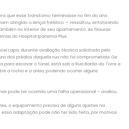
ra que esse transtorno terminasse no fim do ano
m atingido o lençol freático — ressaltou, enfatizando
também no interior de seu apartamento. As fissuras
nas do Hospital Ipanema Plus.
el Lapa, durante avaliação técnica solicitada pelo
tura dos prédios daquela rua não foi comprometida. De
 para escavar o túnel, está sob a Rua Barão da Torre e
e a rocha e a areia, podendo ocorrer alguns
as pode ter ocorrido uma falha operacional – avaliou.
zes, o equipamento precisa de alguns ajustes na
e essa adaptação pode não ter sido feita, por motivos