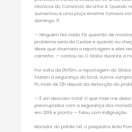
técnicos do Consórcio da Linha 4. Quando r
aumentou e uma poça enorme tomava conta
domingo, 11.
— Ninguém fez nada. Fiz questão de mostrar
problema seria da Cedae e quando eu chegu
disse que chamaria a reportagem e eles r
caminho. — contou ao O Globo durante a m
Por volta da 0h15m, a reportagem do Globo 
faziam a segurança do local, outros cumpr
1h, mais de 12h depois da detecção do pro
— É um descaso total. O que mais me deixa
preocupados com a segurança dos moradore
em 2016 e pronto — falou com indignação.
Morador do prédio 141, o psiquiatra Arão Po