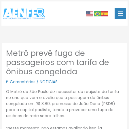
Ir
para
o
conteúdo
Metrô prevê fuga de
passageiros com tarifa de
ônibus congelada
6 Comentários
/
NOTICIAS
O Metrô de São Paulo diz necessitar do reajuste da tarifa
no ano que vem e avalia que a passagem de ônibus
congelada em R$ 3,80, promessa de João Doria (PSDB)
para a capital paulista, tende a provocar uma fuga de
usuários da rede sobre trilhos.
“Neste momento, não estamos avaliando isso [a