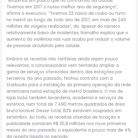
“Andamos um pouco que na contramão da cidade.
Tivemos em 2017 o nosso melhor ano de segurança”,
afirma o executivo. “Tivemos 23 casos de roubo ou furto
no metrô ao longo de todo ano de 2017, em mais de 245
milhões de viagens realizadas”, diz. Apesar do número
relativamente baixo de incidentes, Ramalho explica que o
aumento da violência nas ruas acaba por reduzir o volume
de pessoas circulando pela cidade.
Embora as receitas não tarifárias ainda sejam pouco
relevantes, a concessionária vem tentando ampliar a
gama de serviços oferecidos dentro das estações por
terceiros. No ano passado, fechou contrato com a
Starbucks para a instalação da primeira operação da rede
americana numa estação de metrô brasileira. O mix de
lojas inclui também lavanderia, academia e serviços de
estética, num total de 7.490 metros quadrados de área
bruta locável. Desse total, 83% estavam ocupados em
setembro. Ao todo, as receitas oriundas de locação e
publicidade somaram R$ 25,9 milhões nos nove primeiros
meses do ano passado, o equivalente a pouco mais de 4%
da receita líquida no período.