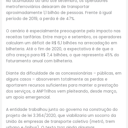
No acumulado do ano até setembro, os operadores
metroferroviários deixaram de transportar
aproximadamente 1,1 bilhão de pessoas. Frente à igual
período de 2019, a perda é de 47%.
O cenário é especialmente preocupante pelo impacto nas
receitas tarifárias. Entre março e setembro, os operadores
calculam um déficit de R$ 6,1 bilhões na arrecadação em
bilheteria. Até o fim de 2020, a expectativa é de que a
cifra cresça para R$ 7,4 bilhões, o que representa 45% do
faturamento anual com bilheteria.
Diante da dificuldade de as concessionárias – públicas, em
alguns casos – absorverem totalmente as perdas e
aportarem recursos suficientes para manter a prestação
dos serviços, a ANPTrilhos vem pleiteando, desde março,
um apoio emergencial.
A entidade trabalhou junto ao governo na construção do
projeto de lei 3.364/2020, que viabilizaria um socorro da
União às empresas de transporte coletivo (metrô, trem
urbano e ônibus). O texto traz ainda algumas