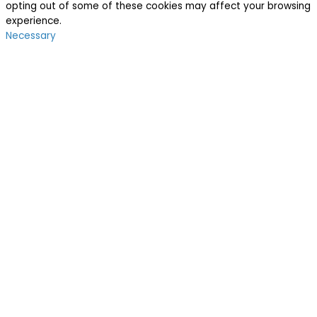
opting out of some of these cookies may affect your browsing
experience.
Necessary
Necessary
Sempre ativado
Necessary cookies are absolutely essential for the website to
function properly. These cookies ensure basic functionalities
and security features of the website, anonymously.
Cookie
Duração
Descrição
This cookie is set by GDPR
Cookie Consent plugin. The
cookielawinfo-
11
cookie is used to store the
checkbox-analytics
months
user consent for the cookies
in the category "Analytics".
The cookie is set by GDPR
cookielawinfo-
11
cookie consent to record the
checkbox-functional
months
user consent for the cookies
in the category "Functional".
This cookie is set by GDPR
Cookie Consent plugin. The
cookielawinfo-
11
cookies is used to store the