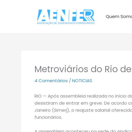
Ir
para
Quem Som
o
conteúdo
Metroviários do Rio d
4 Comentários
/
NOTICIAS
RIO — Após assembleia realizada no início da
desistiram de entrar em greve. De acordo c
Janeiro (Simerj), o reajuste salarial oferec
funcionários.
A assembleia aconteceu na sede do sindicaro