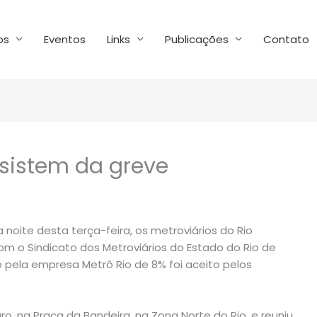
os
Eventos
Links
Publicações
Contato
esistem da greve
 noite desta terça-feira, os metroviários do Rio
om o Sindicato dos Metroviários do Estado do Rio de
ido pela empresa Metrô Rio de 8% foi aceito pelos
, na Praça da Bandeira, na Zona Norte do Rio, e reuniu