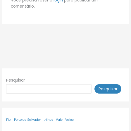
Você precisa fazer o
login
para publicar um
comentário.
Pesquisar
Pesquisar
Fiol
Porto de Salvador
trilhos
Vale
Valec