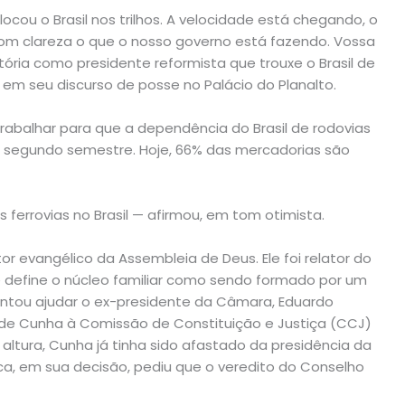
ocou o Brasil nos trilhos. A velocidade está chegando, o
r com clareza o que o nosso governo está fazendo. Vossa
tória como presidente reformista que trouxe o Brasil de
o, em seu discurso de posse no Palácio do Planalto.
trabalhar para que a dependência do Brasil de rodovias
no segundo semestre. Hoje, 66% das mercadorias são
errovias no Brasil — afirmou, em tom otimista.
r evangélico da Assembleia de Deus. Ele foi relator do
ue define o núcleo familiar como sendo formado por um
tou ajudar o ex-presidente da Câmara, Eduardo
de Cunha à Comissão de Constituição e Justiça (CCJ)
a altura, Cunha já tinha sido afastado da presidência da
a, em sua decisão, pediu que o veredito do Conselho