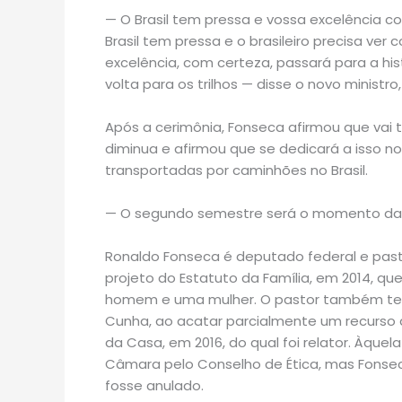
— O Brasil tem pressa e vossa excelência col
Brasil tem pressa e o brasileiro precisa ve
excelência, com certeza, passará para a his
volta para os trilhos — disse o novo ministr
Após a cerimônia, Fonseca afirmou que vai 
diminua e afirmou que se dedicará a isso 
transportadas por caminhões no Brasil.
— O segundo semestre será o momento das f
Ronaldo Fonseca é deputado federal e pasto
projeto do Estatuto da Família, em 2014, q
homem e uma mulher. O pastor também ten
Cunha, ao acatar parcialmente um recurso 
da Casa, em 2016, do qual foi relator. Àquel
Câmara pelo Conselho de Ética, mas Fonsec
fosse anulado.