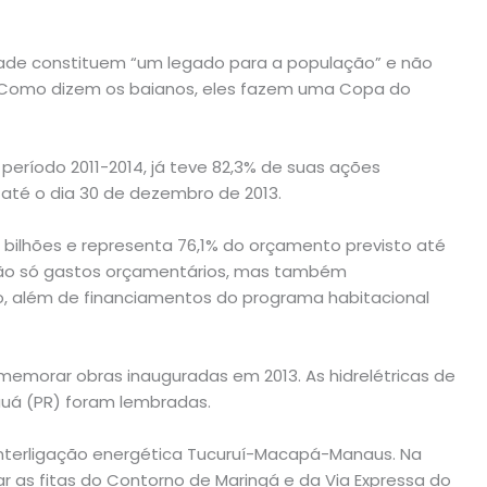
dade constituem “um legado para a população” e não
 “Como dizem os baianos, eles fazem uma Copa do
eríodo 2011-2014, já teve 82,3% de suas ações
até o dia 30 de dezembro de 2013.
4 bilhões e representa 76,1% do orçamento previsto até
 não só gastos orçamentários, mas também
o, além de financiamentos do programa habitacional
memorar obras inauguradas em 2013. As hidrelétricas de
Mauá (PR) foram lembradas.
interligação energética Tucuruí-Macapá-Manaus. Na
r as fitas do Contorno de Maringá e da Via Expressa do