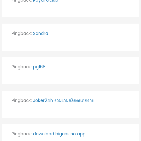
Pingback:
Royal Gclub
Pingback:
Sandra
Pingback:
pg168
Pingback:
Joker24h รวมเกมสล็อตแตกง่าย
Pingback:
download bigcasino app