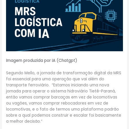
Imagem produzida por IA (Chatgpt)
Segundo Mello, a jornada de transformação digital da MRS
foi essencial para uma operação que vai além do
transporte ferroviário. “Estamos iniciando uma nova
jornada para operar o sistema hidroviário Tietê-Paraná,
então vamos comprar barcaças em vez de locomotivas
ou vagões, vamos comprar rebocadores em vez de
locomotivas, e o fato de termos uma plataforma padrão
sobre a qual podemos construir e escalar foi basicamente
a melhor decisão.”