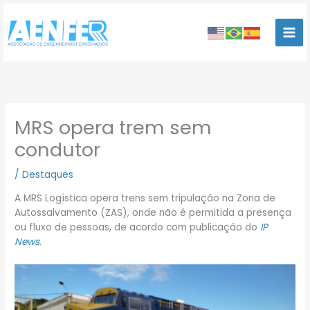
Ir
para
o
conteúdo
MRS opera trem sem
condutor
/
Destaques
A MRS Logística opera trens sem tripulação na Zona de
Autossalvamento (ZAS), onde não é permitida a presença
ou fluxo de pessoas, de acordo com publicação do
IP
News
.