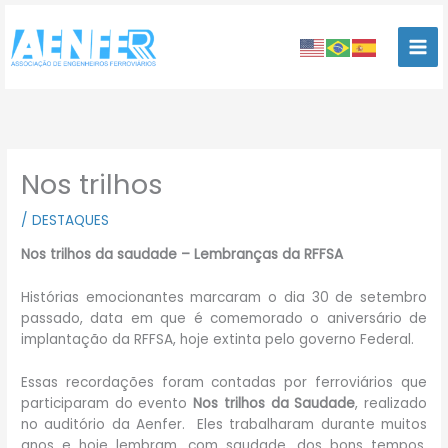
Ir
para
o
conteúdo
Nos trilhos
/
DESTAQUES
Nos trilhos da saudade – Lembranças da RFFSA
Histórias emocionantes marcaram o dia 30 de setembro
passado, data em que é comemorado o aniversário de
implantação da RFFSA, hoje extinta pelo governo Federal.
Essas recordações foram contadas por ferroviários que
participaram do evento
Nos trilhos da Saudade
, realizado
no auditório da Aenfer. Eles trabalharam durante muitos
anos e hoje lembram, com saudade, dos bons tempos.