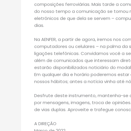
composições ferroviárias. Mais tarde a com
do nosso tempo a comunicação se tornou ma
eletrônicos de que dela se servem – computa
dias.
Na AENFER, a partir de agora, iremos nos co
computadores ou celulares – na palma da
ligações telefônicas. Convidamos você a se
além de comunicados que interessam direta
estarão disponibilizados noticiário do modal
Em qualquer dia e horário poderemos esta
nossos hábitos; antes a notícia vinha até nó
Desfrute deste instrumento, mantenha-se 
por mensagens, imagens, troca de opiniões. 
de vias duplas. Aproveite e trafegue conosc
A DIREÇÃO
Março de 2022