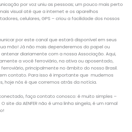
unicação por voz uniu as pessoas; um pouco mais perto
is visual até que a internet e os aparelhos
dores, celulares, GPS – criou a facilidade dos nossos
municar por este canal que estará disponível em seus
 sua mão! Já não mais dependeremos do papel ou
 antenar diariamente com a nossa Associação. Aqui,
mente a você ferroviário, na ativa ou aposentado,
 ferroviário, principalmente no âmbito do nosso Brasil.
r em contato. Para isso é importante que mudemos
s, hoje nós é que corremos atrás da notícia.
conectado, faça contato conosco: é muito simples –
O site da AENFER não é uma linha singela, é um ramal
o!