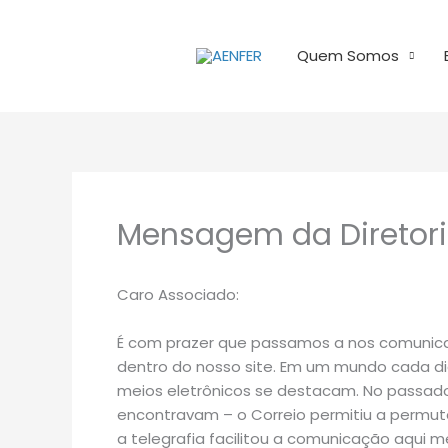
Ir
para
Quem Somos
o
conteúdo
Mensagem da Diretor
Caro Associado:
É com prazer que passamos a nos comunica
dentro do nosso site. Em um mundo cada dia
meios eletrônicos se destacam. No passa
encontravam – o Correio permitiu a permu
a telegrafia facilitou a comunicação aqui 