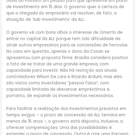
ouviu do Planalto um pedido para que apresente um plano
de investimento em 15 dias. O governo quer a certeza de
que a chegada do empresário vai resolver, de fato, a
situação de ‘sub-investimento’ da ALL.
O governo vê com bons olhos o interesse de Ometto de
entrar no capital da ALL porque tem tido dificuldade de
atrair outros empresários para as concessões de ferrovias.
No caso em questão, apenas o dono da Cosan se
apresentou com proposta firme. Brasília considera positivo
o fato de se tratar de uma grande empresa, com
capacidade para investir. Não há restrição aos atuais
controladores Wilson De Lara e Ricardo Arduini, mas eles
são vistos como investidores “pessoa física”, com
capacidade limitada de alavancar empréstimos e,
portanto, de expandir os investimentos necessários.
Para facilitar a realização dos investimentos previstos em
tempo exíguo – o prazo de concessão da ALL termina em
menos de 15 anos -, o governo está disposto, inclusive, a
oferecer compensações. Uma das possibilidades é
estender o prazo de concessão. Outra é criar uma Parceria