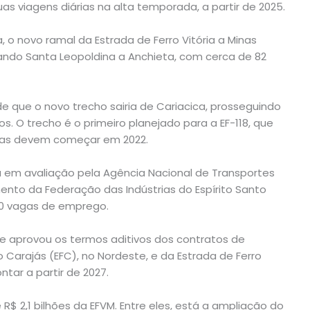
as viagens diárias na alta temporada, a partir de 2025.
o novo ramal da Estrada de Ferro Vitória a Minas
igando Santa Leopoldina a Anchieta, com cerca de 82
e que o novo trecho sairia de Cariacica, prosseguindo
s. O trecho é o primeiro planejado para a EF-118, que
obras devem começar em 2022.
á em avaliação pela Agência Nacional de Transportes
nto da Federação das Indústrias do Espírito Santo
800 vagas de emprego.
e aprovou os termos aditivos dos contratos de
 Carajás (EFC), no Nordeste, e da Estrada de Ferro
ntar a partir de 2027.
$ 2,1 bilhões da EFVM. Entre eles, está a ampliação do