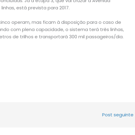
ncluídas. Já a etapa 3, que vai cruzar a Avenida
linhas, está prevista para 2017.
 cinco operam, mas ficam à disposição para o caso de
ndo com plena capacidade, o sistema terá três linhas,
tros de trilhos e transportará 300 mil passageiros/dia.
Post seguinte