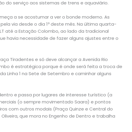
o do serviço aos sistemas de trens e aquaviário.
omeça a se acostumar a ver o bonde moderno. As
ela via desde o dia 1º deste mês. Na última quarta-
VLT até a Estação Colombo, ao lado da tradicional
que havia necessidade de fazer alguns ajustes entre o
raça Tiradentes e só deve alcançar a Avenida Rio
mbo é estratégica porque é onde será feita a troca de
 da Linha 1 na Sete de Setembro e caminhar alguns
entro e passa por lugares de interesse turístico (a
omerciais (o sempre movimentado Saara) e pontos
ros com outros modais (Praça Quinze e Central do
a Oliveira, que mora no Engenho de Dentro e trabalha