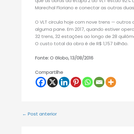
que as obras da etapa 2 do VLT estão 92% co
Marechal Floriano e conectar as outras duas 
O VLT circula hoje com nove trens — outros
alguma pane. Em 2017, quando estiver opera
32 trens, 32 estações ao longo de 28 quilôme
O custo total da obra é de R$ 1,157 bilhão.
Fonte: O Globo, 13/08/2016
Compartilhe
←
Post anterior