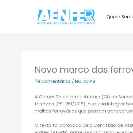
Ir
para
Quem Som
o
conteúdo
Novo marco das ferro
79 Comentários
/
NOTICIAS
A Comissão de Infraestrutura (CI) do Sena
ferrovias (PSL 261/2018), que visa integrar
malhas ferroviárias que possam transportar
O texto foi aprovado pela Comissão de Assu
Prates (PT-RN), optou por criar uma lei espe