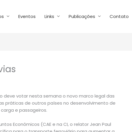
os
Eventos
Links
Publicações
Contato
vias
do deve votar nesta semana o novo marco legal das
 boas práticas de outros países no desenvolvimento de
 carga e passageiros.
ntos Econômicos (CAE e na CI, o relator Jean Paul
cífica para o transporte ferroviário para aumentar a