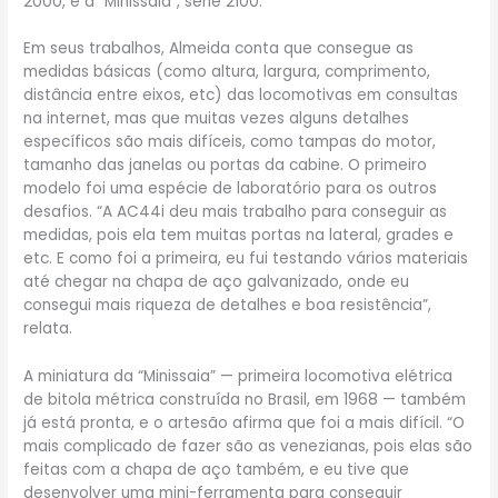
2000, e a “Minissaia”, série 2100.
Em seus trabalhos, Almeida conta que consegue as
medidas básicas (como altura, largura, comprimento,
distância entre eixos, etc) das locomotivas em consultas
na internet, mas que muitas vezes alguns detalhes
específicos são mais difíceis, como tampas do motor,
tamanho das janelas ou portas da cabine. O primeiro
modelo foi uma espécie de laboratório para os outros
desafios. “A AC44i deu mais trabalho para conseguir as
medidas, pois ela tem muitas portas na lateral, grades e
etc. E como foi a primeira, eu fui testando vários materiais
até chegar na chapa de aço galvanizado, onde eu
consegui mais riqueza de detalhes e boa resistência”,
relata.
A miniatura da “Minissaia” — primeira locomotiva elétrica
de bitola métrica construída no Brasil, em 1968 — também
já está pronta, e o artesão afirma que foi a mais difícil. “O
mais complicado de fazer são as venezianas, pois elas são
feitas com a chapa de aço também, e eu tive que
desenvolver uma mini-ferramenta para conseguir