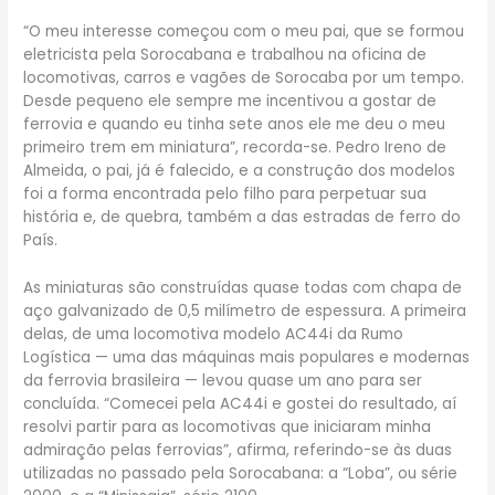
“O meu interesse começou com o meu pai, que se formou
eletricista pela Sorocabana e trabalhou na oficina de
locomotivas, carros e vagões de Sorocaba por um tempo.
Desde pequeno ele sempre me incentivou a gostar de
ferrovia e quando eu tinha sete anos ele me deu o meu
primeiro trem em miniatura”, recorda-se. Pedro Ireno de
Almeida, o pai, já é falecido, e a construção dos modelos
foi a forma encontrada pelo filho para perpetuar sua
história e, de quebra, também a das estradas de ferro do
País.
As miniaturas são construídas quase todas com chapa de
aço galvanizado de 0,5 milímetro de espessura. A primeira
delas, de uma locomotiva modelo AC44i da Rumo
Logística — uma das máquinas mais populares e modernas
da ferrovia brasileira — levou quase um ano para ser
concluída. “Comecei pela AC44i e gostei do resultado, aí
resolvi partir para as locomotivas que iniciaram minha
admiração pelas ferrovias”, afirma, referindo-se às duas
utilizadas no passado pela Sorocabana: a “Loba”, ou série