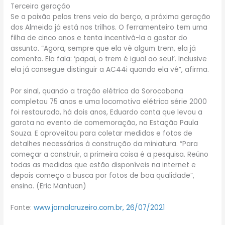
Terceira geração
Se a paixão pelos trens veio do berço, a próxima geração
dos Almeida já está nos trilhos. O ferramenteiro tem uma
filha de cinco anos e tenta incentivá-la a gostar do
assunto. “Agora, sempre que ela vê algum trem, ela já
comenta. Ela fala: ‘papai, o trem é igual ao seu!’. Inclusive
ela já consegue distinguir a AC44i quando ela vê”, afirma.
Por sinal, quando a tração elétrica da Sorocabana
completou 75 anos e uma locomotiva elétrica série 2000
foi restaurada, há dois anos, Eduardo conta que levou a
garota no evento de comemoração, na Estação Paula
Souza. E aproveitou para coletar medidas e fotos de
detalhes necessários à construção da miniatura. “Para
começar a construir, a primeira coisa é a pesquisa. Reúno
todas as medidas que estão disponíveis na internet e
depois começo a busca por fotos de boa qualidade”,
ensina. (Eric Mantuan)
Fonte:
www.jornalcruzeiro.com.br, 26/07/2021