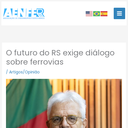
Ir
para
o
conteúdo
O futuro do RS exige diálogo
sobre ferrovias
/
Artigos/Opinião