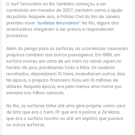
O Surf ferroviário no Rio também começou a ser
combatido em meados de 2007, também coma a ajuda
da polícia. Naquele ano, a Polícia Civil do Rio de Janeiro
prendeu nove
“surfistas ferroviários”
. No Rio, alguns dos
aventureiros chegaram a ser presos e responderam
processos.
Além do perigo para os surfistas, as ocorrências causavam
prejuízos também aos outros passageiros. Em 1988, um
surfista morreu em cima de um trem no ramal Japeri no
horário de pico, paralisando toda a linha. Os usuários
revoltados, depredarem 10 trens, incendiaram outros dois.
Na época, o prejuízo financeiro ficou em 10 milhões de
dólares. Naquela época, era pelo menos uma morte por
semana nos trilhos cariocas.
No Rio, os surfistas tinha até uma gíria própria, como cara
de lata que era o trem, PF que era a polícia, e Zé Maria,
que era o surfista novato ou até um espirito que puxava
os outros surfistas.