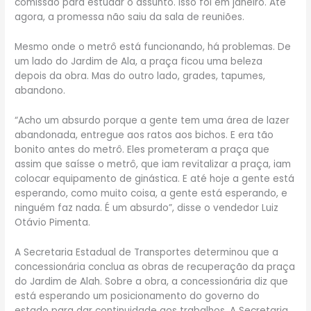
comissão para estudar o assunto. Isso foi em janeiro. Até
agora, a promessa não saiu da sala de reuniões.
Mesmo onde o metrô está funcionando, há problemas. De
um lado do Jardim de Ala, a praça ficou uma beleza
depois da obra. Mas do outro lado, grades, tapumes,
abandono.
“Acho um absurdo porque a gente tem uma área de lazer
abandonada, entregue aos ratos aos bichos. E era tão
bonito antes do metrô. Eles prometeram a praça que
assim que saísse o metrô, que iam revitalizar a praça, iam
colocar equipamento de ginástica. E até hoje a gente está
esperando, como muito coisa, a gente está esperando, e
ninguém faz nada. É um absurdo”, disse o vendedor Luiz
Otávio Pimenta.
A Secretaria Estadual de Transportes determinou que a
concessionária conclua as obras de recuperação da praça
do Jardim de Alah. Sobre a obra, a concessionária diz que
está esperando um posicionamento do governo do
estado para dar continuidade aos trabalhos. A Secretaria