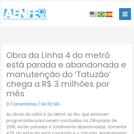
Ir
para
o
conteúdo
Obra da Linha 4 do metrô
está parada e abandonada e
manutenção do ‘Tatuzão’
chega a R$ 3 milhões por
mês
9 Comentários
/
NOTICIAS
As obras da Linha 4 do Metrô do Rio, que estavam
programadas para serem concluídas na Olimpíada de
2016, estão paradas e totalmente abandonadas. Somente
42% da estação está concluída e o Tatuzão, equipamento