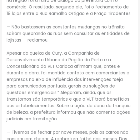
na região foi a falta de diálogo da prefeitura com o
comércio. O resultado, segundo ele, foi o fechamento de
19 lojas entre a Rua Ramalho Ortigão e a Praça Tiradentes.
— Não bastassem as constantes mudanças no trânsito,
saíram quebrando as ruas sem consultar as entidades de
lojistas — reclamou.
Apesar da queixa de Cury, a Companhia de
Desenvolvimento Urbano da Região do Porto e a
Concessionária do VLT Carioca afirmam que, antes e
durante a obra, foi mantido contato com comerciantes e
empresas no eixo de influência das intervenções “seja
para comunicados pontuais, gerais ou soluções de
questões emergenciais.” Alegaram, ainda, que os
transtornos são temporários e que o VLT trará benefícios
aos estabelecimentos. Sobre a ação da dona da franquia
de beleza, a prefeitura informou que não comenta ações
judiciais em tramitação.
— Tivemos de fechar por nove meses, pois os carros não
conseguiam chegar. A reabertura foi há dois meses. Dos