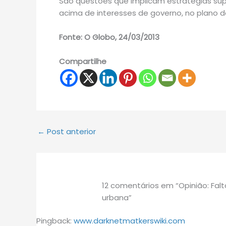
São questões que implicam estratégias supr
acima de interesses de governo, no plano de
Fonte: O Globo, 24/03/2013
Compartilhe
←
Post anterior
12 comentários em “Opinião: Fal
urbana”
Pingback:
www.darknetmatkerswiki.com