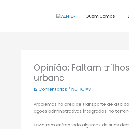
Ir
para
Quem Somos
o
conteúdo
Opinião: Faltam trilh
urbana
12 Comentários
/
NOTICIAS
Problemas na área de transporte de alta ca
ações administrativas integradas, no terren
O Rio tem enfrentado algumas de suas dem