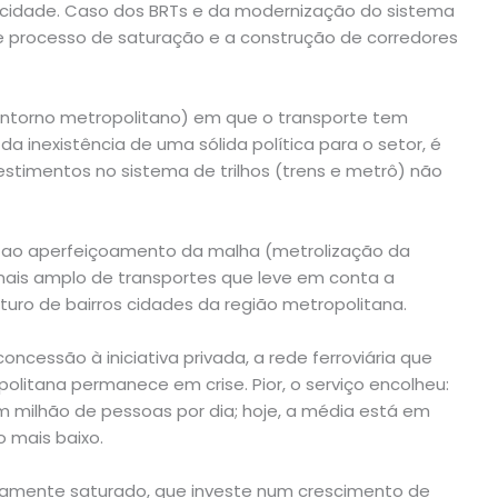
acidade. Caso dos BRTs e da modernização do sistema
te processo de saturação e a construção de corredores
 entorno metropolitano) em que o transporte tem
a inexistência de uma sólida política para o setor, é
stimentos no sistema de trilhos (trens e metrô) não
ao aperfeiçoamento da malha (metrolização da
mais amplo de transportes que leve em conta a
turo de bairros cidades da região metropolitana.
ncessão à iniciativa privada, a rede ferroviária que
olitana permanece em crise. Pior, o serviço encolheu:
m milhão de pessoas por dia; hoje, a média está em
o mais baixo.
ramente saturado, que investe num crescimento de