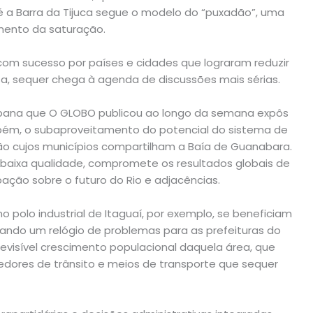
té a Barra da Tijuca segue o modelo do “puxadão”, uma
mento da saturação.
com sucesso por países e cidades que lograram reduzir
, sequer chega à agenda de discussões mais sérias.
urbana que O GLOBO publicou ao longo da semana expôs
ambém, o subaproveitamento do potencial do sistema de
ião cujos municípios compartilham a Baía de Guanabara.
baixa qualidade, compromete os resultados globais de
ção sobre o futuro do Rio e adjacências.
 polo industrial de Itaguaí, por exemplo, se beneficiam
ndo um relógio de problemas para as prefeituras do
revisível crescimento populacional daquela área, que
redores de trânsito e meios de transporte que sequer