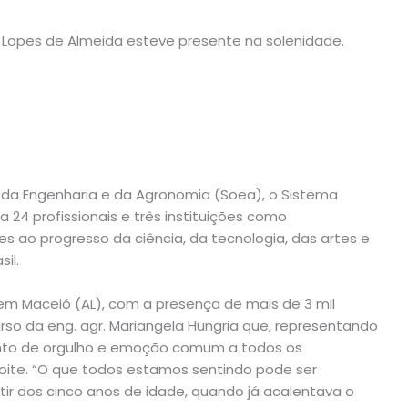
o Lopes de Almeida esteve presente na solenidade.
l da Engenharia e da Agronomia (Soea), o Sistema
4 profissionais e três instituições como
s ao progresso da ciência, da tecnologia, das artes e
il.
 em Maceió (AL), com a presença de mais de 3 mil
rso da eng. agr. Mariangela Hungria que, representando
nto de orgulho e emoção comum a todos os
noite. “O que todos estamos sentindo pode ser
ir dos cinco anos de idade, quando já acalentava o