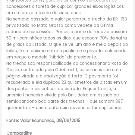
Transportes (Dnit) para dividir com os vencedores de
concessões a tarefa de duplicar grandes eixos logísticos
em um prazo máximo de cinco anos.
Na semana passada, o Valor percorreu o trecho da BR¬163
privatizado no Mato Grosso como vedete da última
rodada de concessões. Por essa parte da rodovia passam
50 mil caminhões todos os dias, que escoam 70% da safra
de grãos do Estado. O que se vê, um ano e meio depois do
leilão, é um abismo entre o público e o privado, colocando
em xeque o modelo “híbrido” da presidente.
No trecho sob responsabilidade da concessionária Rota do
Oeste, controlada pela Odebrecht, os buracos são uma
página virada e a sinalização é farta. O pavimento foi
recuperado e ela duplicou 23 quilômetros de pistas em um
dos pontos mais críticos da estrada. Enquanto isso, a
anemia financeira vivida pelo Dnit deixa em estado de
semiabandono boa parte dos trechos ¬ que somam 397
quilômetros ¬ que a autarquia deveria estar duplicando.
Fonte: Valor Econômico, 08/06/2015
Compartilhe