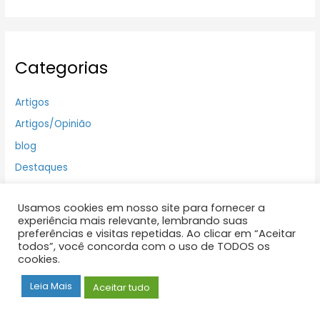
Categorias
Artigos
Artigos/Opinião
blog
Destaques
DESTAQUES
Usamos cookies em nosso site para fornecer a
Eventos
experiência mais relevante, lembrando suas
Jornal
preferências e visitas repetidas. Ao clicar em “Aceitar
todos”, você concorda com o uso de TODOS os
NOTICIAS
cookies.
Pela Imprensa
Leia Mais
Aceitar tudo
Preservação Ferroviaria
Publicações