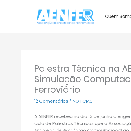
Ir
para
Quem Som
o
conteúdo
Palestra Técnica na 
Simulação Computaci
Ferroviário
12 Comentários
/
NOTICIAS
A AENFER recebeu no dia 13 de junho o engenhe
ciclo de Palestras Técnicas que a Associ
Emprego de Simulação Computacional do Tr