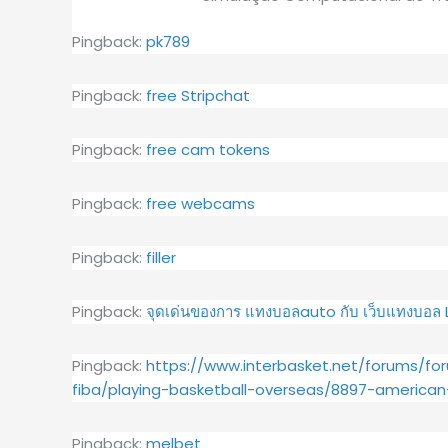
Pingback:
pk789
Pingback:
free Stripchat
Pingback:
free cam tokens
Pingback:
free webcams
Pingback:
filler
Pingback:
จุดเด่นของการ แทงบอลauto กับ เว็บแทงบอล
Pingback:
https://www.interbasket.net/forums/for
fiba/playing-basketball-overseas/8897-american
Pingback:
melbet