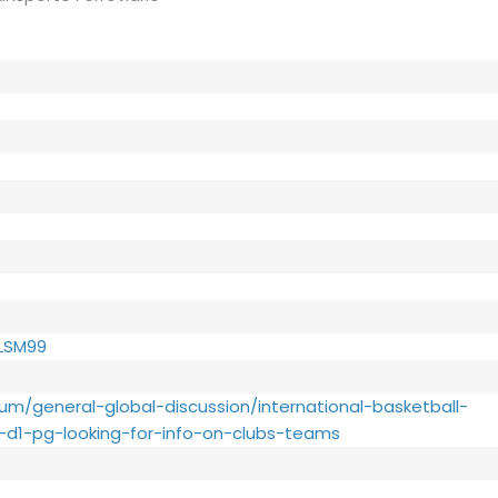
 LSM99
um/general-global-discussion/international-basketball-
-d1-pg-looking-for-info-on-clubs-teams