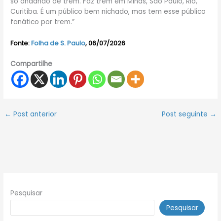
só andando de trem. Faz trem em Minas, São Paulo, Rio,
Curitiba. É um público bem nichado, mas tem esse público
fanático por trem.”
Fonte:
Folha de S. Paulo
, 06/07/2026
Compartilhe
←
Post anterior
Post seguinte
→
Pesquisar
Pesquisar