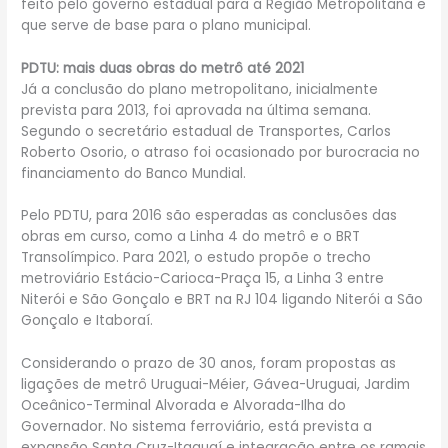
feito pelo governo estadual para a Região Metropolitana e
que serve de base para o plano municipal.
PDTU: mais duas obras do metrô até 2021
Já a conclusão do plano metropolitano, inicialmente
prevista para 2013, foi aprovada na última semana.
Segundo o secretário estadual de Transportes, Carlos
Roberto Osorio, o atraso foi ocasionado por burocracia no
financiamento do Banco Mundial.
Pelo PDTU, para 2016 são esperadas as conclusões das
obras em curso, como a Linha 4 do metrô e o BRT
Transolímpico. Para 2021, o estudo propõe o trecho
metroviário Estácio-Carioca-Praça 15, a Linha 3 entre
Niterói e São Gonçalo e BRT na RJ 104 ligando Niterói a São
Gonçalo e Itaboraí.
Considerando o prazo de 30 anos, foram propostas as
ligações de metrô Uruguai-Méier, Gávea-Uruguai, Jardim
Oceânico-Terminal Alvorada e Alvorada-Ilha do
Governador. No sistema ferroviário, está prevista a
expansão Santa Cruz-Itaguaí e integração entre os ramais