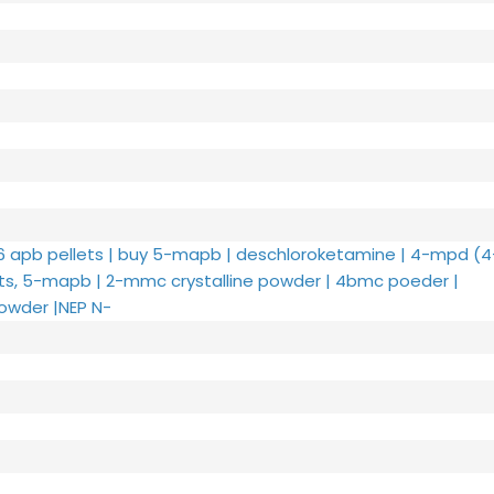
6 apb pellets | buy 5-mapb | deschloroketamine | 4-mpd (4
s, 5-mapb | 2-mmc crystalline powder | 4bmc poeder |
owder |NEP N-