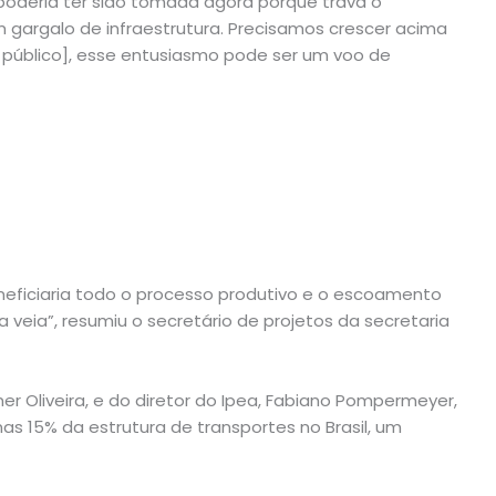
 poderia ter sido tomada agora porque trava o
m gargalo de infraestrutura. Precisamos crescer acima
público], esse entusiasmo pode ser um voo de
eneficiaria todo o processo produtivo e o escoamento
na veia”, resumiu o secretário de projetos da secretaria
r Oliveira, e do diretor do Ipea, Fabiano Pompermeyer,
s 15% da estrutura de transportes no Brasil, um