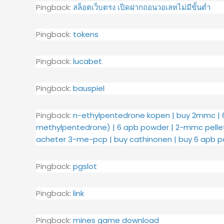
Pingback:
สล็อตเว็บตรง เปิดฝากถอนวอเลทไม่มีขั้นต่ำ
Pingback:
tokens
Pingback:
lucabet
Pingback:
bauspiel
Pingback:
n-ethylpentedrone kopen | buy 2mmc | 
methylpentedrone) | 6 apb powder | 2-mmc pellet
acheter 3-me-pcp | buy cathinonen | buy 6 apb p
Pingback:
pgslot
Pingback:
link
Pingback:
mines game download