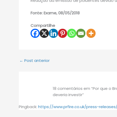
Redução da emissão de poluentes devido à 
Fonte: Exame, 08/05/2018
Compartilhe
←
Post anterior
18 comentários em “Por que o Bra
deveria investir”
Pingback:
https://www.prfire.co.uk/press-relea