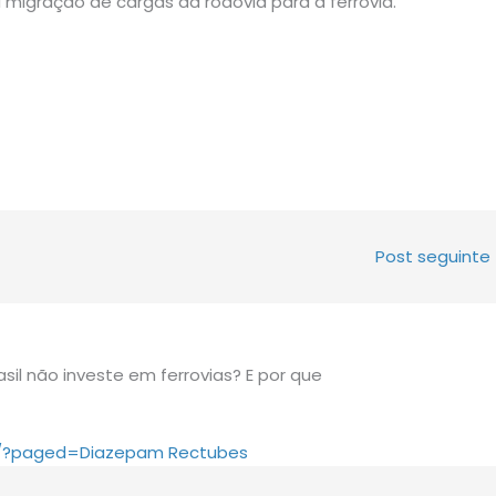
migração de cargas da rodovia para a ferrovia.
Post seguinte
sil não investe em ferrovias? E por que
ses/?paged=Diazepam Rectubes