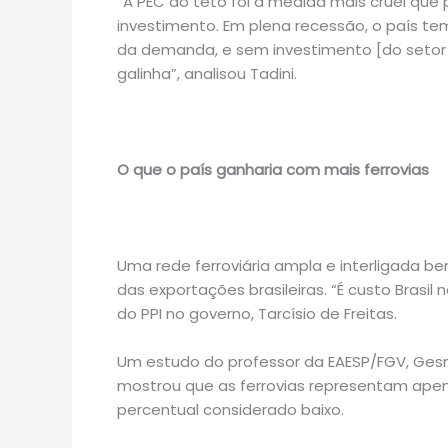
“A PEC do teto foi a medida mais cruel que
investimento. Em plena recessão, o país te
da demanda, e sem investimento [do setor 
galinha”, analisou Tadini.
O que o país ganharia com mais ferrovias
Uma rede ferroviária ampla e interligada b
das exportações brasileiras. “É custo Brasil 
do PPI no governo, Tarcísio de Freitas.
Um estudo do professor da EAESP/FGV, Gesne
mostrou que as ferrovias representam apena
percentual considerado baixo.