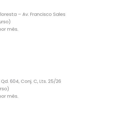
Floresta – Av. Francisco Sales
urso)
por mês.
Qd. 604, Conj. C, Lts. 25/26
urso)
por mês.