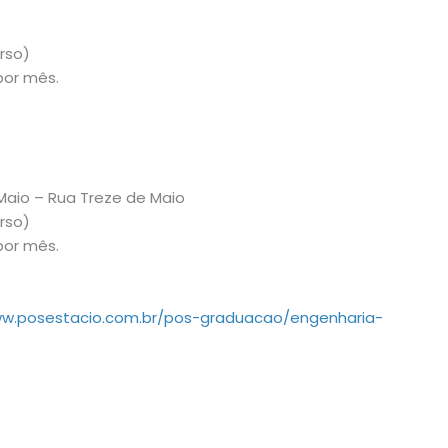
urso)
por mês.
Maio – Rua Treze de Maio
urso)
por mês.
ww.posestacio.com.br/pos-graduacao/engenharia-