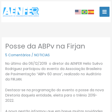
Ir
para
o
conteúdo
Posse da ABPv na Firjan
5 Comentários
/
NOTICIAS
No último dia 06/12/2019 o diretor da AENFER Helio Suêvo
Rodriguez participou do evento da Associação Brasileira
de Pavimentação “ABPv 60 anos”, realizado no Auditório
da FIRJAN.
Destaca-se na programação do evento a posse da nova
Diretoria daquela entidade, eleita para o triênio 2019-
2022.
A nova gestão informou que em breve muitas novidades