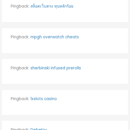
Pingback:
สล็อตเว็บตรง ทุนหลักร้อย
Pingback:
mpgh overwatch cheats
Pingback:
sherbinski infused prerolls
Pingback:
1xslots casino
Pingback:
Debelov