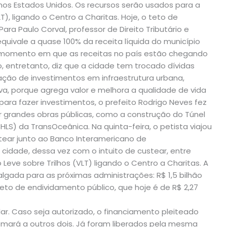
nos Estados Unidos. Os recursos serão usados para a
T), ligando o Centro a Charitas. Hoje, o teto de
ara Paulo Corval, professor de Direito Tributário e
equivale a quase 100% da receita líquida do município
num momento em que as receitas no país estão chegando
ito, entretanto, diz que a cidade tem trocado dívidas
ização de investimentos em infraestrutura urbana,
va, porque agrega valor e melhora a qualidade de vida
ra fazer investimentos, o prefeito Rodrigo Neves fez
r grandes obras públicas, como a construção do Túnel
LS) da TransOceânica. Na quinta-feira, o petista viajou
itear junto ao Banco Interamericano de
cidade, dessa vez com o intuito de custear, entre
Leve sobre Trilhos (VLT) ligando o Centro a Charitas. A
algada para as próximas administrações: R$ 1,5 bilhão
to de endividamento público, que hoje é de R$ 2,27
ar. Caso seja autorizado, o financiamento pleiteado
somará a outros dois. Já foram liberados pela mesma