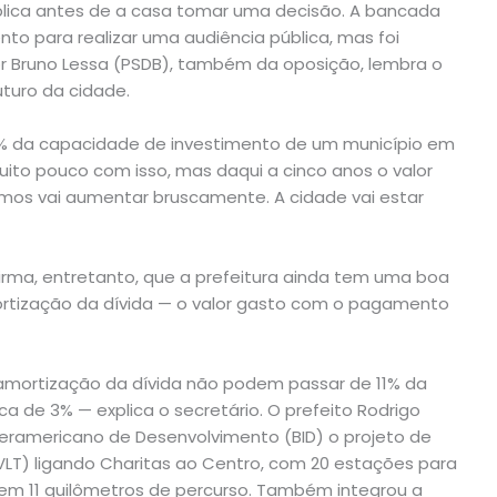
blica antes de a casa tomar uma decisão. A bancada
o para realizar uma audiência pública, mas foi
r Bruno Lessa (PSDB), também da oposição, lembra o
turo da cidade.
% da capacidade de investimento de um município em
ito pouco com isso, mas daqui a cinco anos o valor
mos vai aumentar bruscamente. A cidade vai estar
firma, entretanto, que a prefeitura ainda tem uma boa
tização da dívida — o valor gasto com o pagamento
 amortização da dívida não podem passar de 11% da
ca de 3% — explica o secretário. O prefeito Rodrigo
teramericano de Desenvolvimento (BID) o projeto de
(VLT) ligando Charitas ao Centro, com 20 estações para
m 11 quilômetros de percurso. Também integrou a