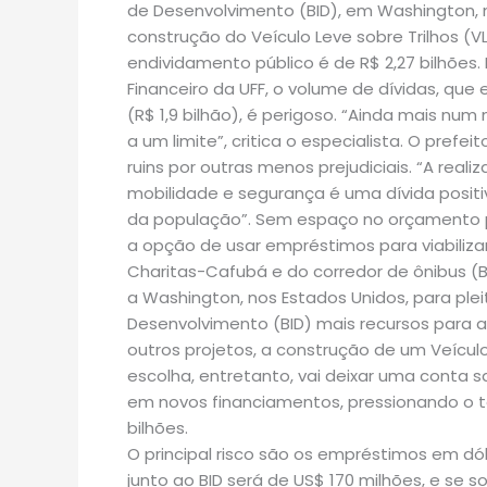
de Desenvolvimento (BID), em Washington, 
construção do Veículo Leve sobre Trilhos (VL
endividamento público é de R$ 2,27 bilhões. P
Financeiro da UFF, o volume de dívidas, que 
(R$ 1,9 bilhão), é perigoso. “Ainda mais 
a um limite”, critica o especialista. O prefe
ruins por outras menos prejudiciais. “A real
mobilidade e segurança é uma dívida positi
da população”. Sem espaço no orçamento pa
a opção de usar empréstimos para viabiliza
Charitas-Cafubá e do corredor de ônibus (BH
a Washington, nos Estados Unidos, para ple
Desenvolvimento (BID) mais recursos para a 
outros projetos, a construção de um Veículo 
escolha, entretanto, vai deixar uma conta s
em novos financiamentos, pressionando o te
bilhões.
O principal risco são os empréstimos em dól
junto ao BID será de US$ 170 milhões, e se 