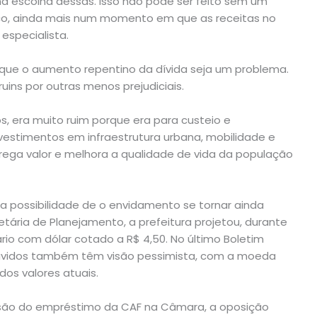
a escolha dessas. Isso não pode ser feito sem um
, ainda mais num momento em que as receitas no
especialista.
 que o aumento repentino da dívida seja um problema.
uins por outras menos prejudiciais.
s, era muito ruim porque era para custeio e
investimentos em infraestrutura urbana, mobilidade e
rega valor e melhora a qualidade de vida da população
 a possibilidade de o envidamento se tornar ainda
tária de Planejamento, a prefeitura projetou, durante
io com dólar cotado a R$ 4,50. No último Boletim
ouvidos também têm visão pessimista, com a moeda
os valores atuais.
ssão do empréstimo da CAF na Câmara, a oposição