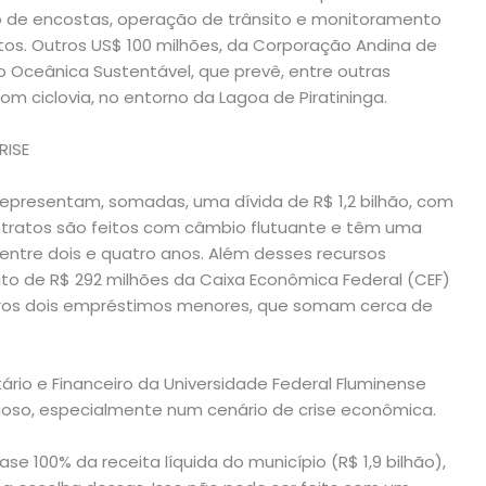
ão de encostas, operação de trânsito e monitoramento
tos. Outros US$ 100 milhões, da Corporação Andina de
 Oceânica Sustentável, que prevê, entre outras
m ciclovia, no entorno da Lagoa de Piratininga.
RISE
representam, somadas, uma dívida de R$ 1,2 bilhão, com
contratos são feitos com câmbio flutuante e têm uma
entre dois e quatro anos. Além desses recursos
ito de R$ 292 milhões da Caixa Econômica Federal (CEF)
tros dois empréstimos menores, que somam cerca de
utário e Financeiro da Universidade Federal Fluminense
igoso, especialmente num cenário de crise econômica.
se 100% da receita líquida do município (R$ 1,9 bilhão),