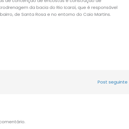
as de contenção de encostas e construção de
rodrenagem da bacia do Rio Icaraí, que é responsável
irro, de Santa Rosa e no entorno do Caio Martins.
Post seguinte
comentário.