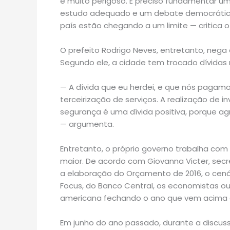
é muito perigoso. É preciso fundamentar um
estudo adequado e um debate democrático
país estão chegando a um limite — critica o 
O prefeito Rodrigo Neves, entretanto, nega
Segundo ele, a cidade tem trocado dívidas r
— A dívida que eu herdei, e que nós pagamo
terceirização de serviços. A realização de 
segurança é uma dívida positiva, porque ag
— argumenta.
Entretanto, o próprio governo trabalha com
maior. De acordo com Giovanna Victer, secre
a elaboração do Orçamento de 2016, o cenár
Focus, do Banco Central, os economistas 
americana fechando o ano que vem acima d
Em junho do ano passado, durante a discu