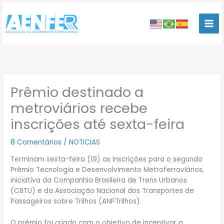
Ir
para
o
conteúdo
Prêmio destinado a
metroviários recebe
inscrições até sexta-feira
8 Comentários
/
NOTICIAS
Terminam sexta-feira (19) as inscrições para o segundo
Prêmio Tecnologia e Desenvolvimento Metroferroviários,
iniciativa da Companhia Brasileira de Trens Urbanos
(CBTU) e da Associação Nacional dos Transportes de
Passageiros sobre Trilhos (ANPTrilhos).
O prêmio foi criado com o objetivo de incentivar a