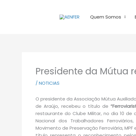
Ir
para
Quem Somos
o
conteúdo
Presidente da Mútua
/
NOTICIAS
O presidente da Associação Mútua Auxiliad
de Araújo, recebeu o título de
“Ferroviari
restaurante do Clube Militar, no dia 10 de 
Nacional dos Trabalhadores Ferroviários,
Movimento de Preservação Ferroviária, MPF e
título representa o reconhecimento pel