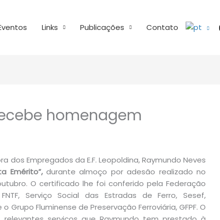
Eventos
Links
Publicações
Contato
 recebe homenagem
ora dos Empregados da E.F. Leopoldina, Raymundo Neves
sta Emérito”,
durante almoço por adesão realizado no
outubro. O certificado lhe foi conferido pela Federação
 FNTF, Serviço Social das Estradas de Ferro, Sesef,
 o Grupo Fluminense de Preservação Ferroviária, GFPF. O
os relevantes serviços que Raymundo tem prestado à