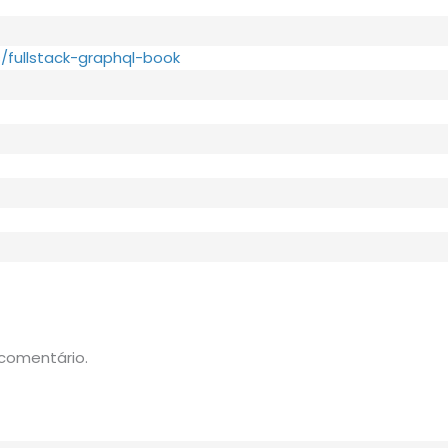
/fullstack-graphql-book
comentário.