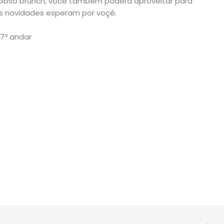
cioso brunch, você também poderá aproveitar para
as novidades esperam por voçê.
 7º andar