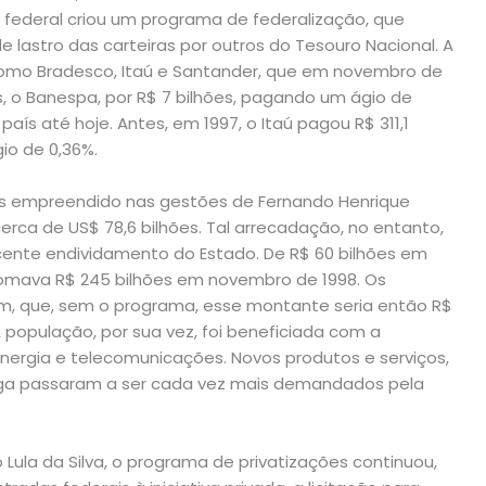
o federal criou um programa de federalização, que
de lastro das carteiras por outros do Tesouro Nacional. A
 como Bradesco, Itaú e Santander, que em novembro de
 o Banespa, por R$ 7 bilhões, pagando um ágio de
país até hoje. Antes, em 1997, o Itaú pagou R$ 311,1
io de 0,36%.
es empreendido nas gestões de Fernando Henrique
erca de US$ 78,6 bilhões. Tal arrecadação, no entanto,
cente endividamento do Estado. De R$ 60 bilhões em
já somava R$ 245 bilhões em novembro de 1998. Os
m, que, sem o programa, esse montante seria então R$
 A população, por sua vez, foi beneficiada com a
energia e telecomunicações. Novos produtos e serviços,
larga passaram a ser cada vez mais demandados pela
 Lula da Silva, o programa de privatizações continuou,