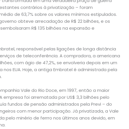
o – transformada em uma verdadeira praça de guerra
estantes contrários à privatização – foram
médio de 63,7% sobre os valores mínimos estipulados.
governo obteve arrecadação de R$ 22 bilhões, e os
desembolsaram R$ 135 bilhões na expansão e
ratel, responsável pelas ligações de longa distância
serviços de teleconferência. A compradora, a americana
lhões, com ágio de 47,2%, se envolveria depois em um
 nos EUA. Hoje, a antiga Embratel é administrada pela
.
ompanhia Vale do Rio Doce, em 1997, então a maior
A empresa foi arrematada por US$ 3,3 bilhões pelo
cluía fundos de pensão administrados pela Previ – do
angeiros com menor participação. Já privatizada, a Vale
ada pelo minério de ferrro nos últimos anos devido, em
na.