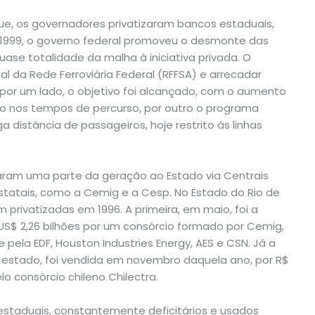
ue, os governadores privatizaram bancos estaduais,
e 1999, o governo federal promoveu o desmonte das
uase totalidade da malha à iniciativa privada. O
al da Rede Ferroviária Federal (RFFSA) e arrecadar
por um lado, o objetivo foi alcançado, com o aumento
o nos tempos de percurso, por outro o programa
 distância de passageiros, hoje restrito às linhas
varam uma parte da geração ao Estado via Centrais
s estatais, como a Cemig e a Cesp. No Estado do Rio de
m privatizadas em 1996. A primeira, em maio, foi a
US$ 2,26 bilhões por um consórcio formado por Cemig,
 pela EDF, Houston Industries Energy, AES e CSN. Já a
o estado, foi vendida em novembro daquela ano, por R$
o consórcio chileno Chilectra.
staduais, constantemente deficitários e usados