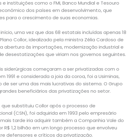
 e instituições como o FMI, Banco Mundial e Tesouro
econômico dos países em desenvolvimento, que
es para o crescimento de suas economias.
e início, uma vez que das 68 estatais incluídas apenas 18
lano Collor, idealizado pela ministra Zélia Cardoso de
la abertura às importações, modernização industrial e
 de desestatizações que viriam nos governos seguintes.
tais siderúrgicas começaram a ser privatizadas com o
m 1991 e considerada a joia da coroa, foi a Usiminas,
 de ser uma das mais lucrativas do sistema. O Grupo
randes beneficiários das privatizações no setor.
 que substituiu Collor após o processo de
onal (CSN), foi adquirida em 1993 pelo empresário
 mais tarde iria adquirir também a Companhia Vale do
or R$ 1,2 bilhão em um longo processo que envolveu
re defensores e críticos da privatização.