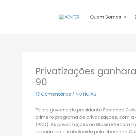
Ir
para
Quem Somos
o
conteúdo
Privatizações ganhara
90
13 Comentários
/
NOTICIAS
Foi no governo do presidente Fernando Collor
primeiro programa de privatizações, com a
(PND). As privatizações no Brasil refletia
econômica estabelecida pelo chamado Cons