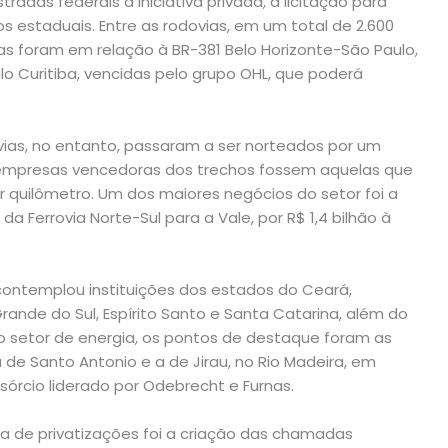
das federais à iniciativa privada, a licitação para
s estaduais. Entre as rodovias, em um total de 2.600
rtas foram em relação à BR-381 Belo Horizonte-São Paulo,
ulo Curitiba, vencidas pelo grupo OHL, que poderá
vias, no entanto, passaram a ser norteados por um
s empresas vencedoras dos trechos fossem aquelas que
quilômetro. Um dos maiores negócios do setor foi a
 Ferrovia Norte-Sul para a Vale, por R$ 1,4 bilhão à
contemplou instituições dos estados do Ceará,
rande do Sul, Espírito Santo e Santa Catarina, além do
No setor de energia, os pontos de destaque foram as
de Santo Antonio e a de Jirau, no Rio Madeira, em
nsórcio liderado por Odebrecht e Furnas.
 de privatizações foi a criação das chamadas