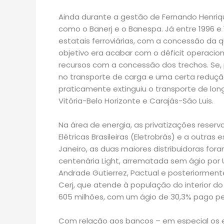
Ainda durante a gestão de Fernando Henriq
como o Banerj e o Banespa. Já entre 1996 
estatais ferroviárias, com a concessão da q
objetivo era acabar com o déficit operacion
recursos com a concessão dos trechos. Se, 
no transporte de carga e uma certa reduçã
praticamente extinguiu o transporte de longa
Vitória-Belo Horizonte e Carajás-São Luis.
Na área de energia, as privatizações reser
Elétricas Brasileiras (Eletrobrás) e a outra
Janeiro, as duas maiores distribuidoras fora
centenária Light, arrematada sem ágio por 
Andrade Gutierrez, Pactual e posteriormente
Cerj, que atende à população do interior d
605 milhões, com um ágio de 30,3% pago pel
Com relação aos bancos – em especial os e