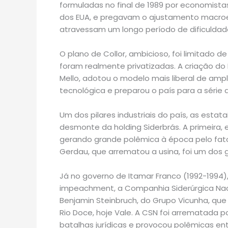
formuladas no final de 1989 por economistas
dos EUA, e pregavam o ajustamento macro
atravessam um longo período de dificuldad
O plano de Collor, ambicioso, foi limitado d
foram realmente privatizadas. A criação do P
Mello, adotou o modelo mais liberal de amp
tecnológica e preparou o país para a série
Um dos pilares industriais do país, as esta
desmonte da holding Siderbrás. A primeira, e
gerando grande polêmica à época pelo fato
Gerdau, que arrematou a usina, foi um dos g
Já no governo de Itamar Franco (1992-1994),
impeachment, a Companhia Siderúrgica Naci
Benjamin Steinbruch, do Grupo Vicunha, que
Rio Doce, hoje Vale. A CSN foi arrematada p
batalhas jurídicas e provocou polêmicas ent