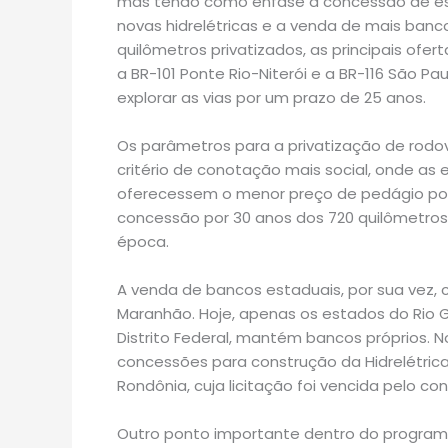
mas tendo como ênfase à concessão de estra
novas hidrelétricas e a venda de mais banco
quilômetros privatizados, as principais ofe
a BR-101 Ponte Rio-Niterói e a BR-116 São Pa
explorar as vias por um prazo de 25 anos.
Os parâmetros para a privatização de rodo
critério de conotação mais social, onde a
oferecessem o menor preço de pedágio por 
concessão por 30 anos dos 720 quilômetros da
época.
A venda de bancos estaduais, por sua vez, 
Maranhão. Hoje, apenas os estados do Rio G
Distrito Federal, mantém bancos próprios. 
concessões para construção da Hidrelétrica 
Rondônia, cuja licitação foi vencida pelo co
Outro ponto importante dentro do programa