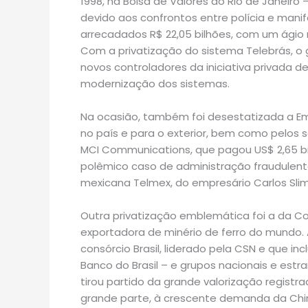
1998, na Bolsa de Valores do Rio de Janeir
devido aos confrontos entre polícia e manif
arrecadados R$ 22,05 bilhões, com um ágio 
Com a privatização do sistema Telebrás, o 
novos controladores da iniciativa privada 
modernização dos sistemas.
Na ocasião, também foi desestatizada a Emb
no país e para o exterior, bem como pelos 
MCI Communications, que pagou US$ 2,65 bi
polêmico caso de administração fraudulenta
mexicana Telmex, do empresário Carlos Slim
Outra privatização emblemática foi a da C
exportadora de minério de ferro do mundo. 
consórcio Brasil, liderado pela CSN e que in
Banco do Brasil – e grupos nacionais e estr
tirou partido da grande valorização registr
grande parte, à crescente demanda da Chi