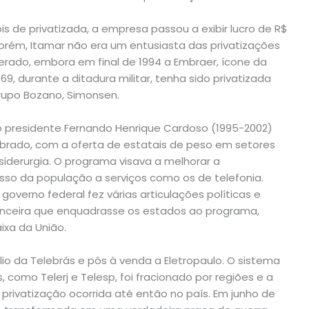
is de privatizada, a empresa passou a exibir lucro de R$
 porém, Itamar não era um entusiasta das privatizações
rado, embora em final de 1994 a Embraer, ícone da
969, durante a ditadura militar, tenha sido privatizada
grupo Bozano, Simonsen.
do presidente Fernando Henrique Cardoso (1995-2002)
brado, com a oferta de estatais de peso em setores
iderurgia. O programa visava a melhorar a
sso da população a serviços como os de telefonia.
o governo federal fez várias articulações políticas e
nceira que enquadrasse os estados ao programa,
ixa da União.
o da Telebrás e pôs à venda a Eletropaulo. O sistema
 como Telerj e Telesp, foi fracionado por regiões e a
privatização ocorrida até então no país. Em junho de