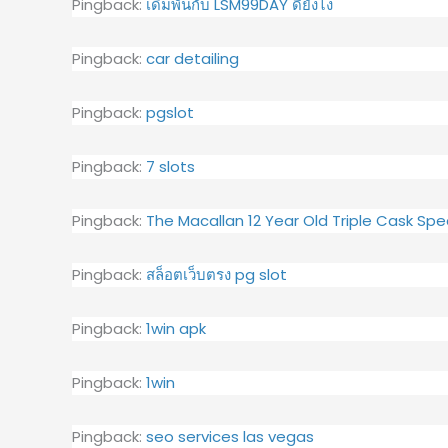
Pingback:
เดิมพันกับ LSM99DAY ดียังไง
Pingback:
car detailing
Pingback:
pgslot
Pingback:
7 slots
Pingback:
The Macallan 12 Year Old Triple Cask Spec
Pingback:
สล็อตเว็บตรง pg slot
Pingback:
1win apk
Pingback:
1win
Pingback:
seo services las vegas