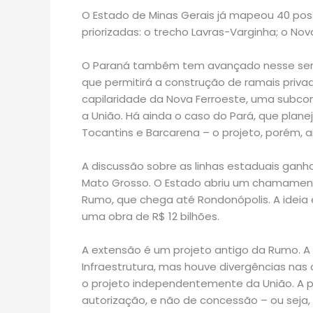
O Estado de Minas Gerais já mapeou 40 possí
priorizadas: o trecho Lavras-Varginha; o No
O Paraná também tem avançado nesse sent
que permitirá a construção de ramais priva
capilaridade da Nova Ferroeste, uma subc
a União. Há ainda o caso do Pará, que plane
Tocantins e Barcarena – o projeto, porém, 
A discussão sobre as linhas estaduais gan
Mato Grosso. O Estado abriu um chamamento
Rumo, que chega até Rondonópolis. A ideia 
uma obra de R$ 12 bilhões.
A extensão é um projeto antigo da Rumo. A
Infraestrutura, mas houve divergências nas 
o projeto independentemente da União. A p
autorização, e não de concessão – ou seja, 