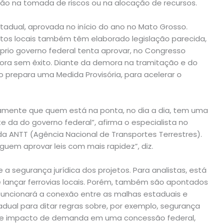
ção na tomada de riscos ou na alocação de recursos.
estadual, aprovada no início do ano no Mato Grosso.
etos locais também têm elaborado legislação parecida,
prio governo federal tenta aprovar, no Congresso
gora sem êxito. Diante da demora na tramitação e do
o prepara uma Medida Provisória, para acelerar o
mente que quem está na ponta, no dia a dia, tem uma
e da do governo federal”, afirma o especialista no
 da ANTT (Agência Nacional de Transportes Terrestres).
guem aprovar leis com mais rapidez”, diz.
a segurança jurídica dos projetos. Para analistas, está
de lançar ferrovias locais. Porém, também são apontados
funcionará a conexão entre as malhas estaduais e
adual para ditar regras sobre, por exemplo, segurança
ere impacto de demanda em uma concessão federal,