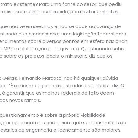
ntrato existente? Para uma fonte do setor, que pediu
precisa ser melhor esclarecido, para evitar embates.
diz que não vê empecilhos e não se opõe ao avanço de
 entende que é necessária “uma legislação federal para
tendimentos sobre diversos pontos em esfera nacional”,
na MP em elaboração pelo governo. Questionado sobre
 sobre os projetos locais, o ministério diz que os
s Gerais, Fernando Marcato, não há qualquer dúvida
ado. “É a mesma lógica das estradas estaduais”, diz. O
e, é garantir que as malhas federais de fato deem
 dos novos ramais.
 questionamento é sobre a própria viabilidade
, principalmente as que teriam que ser construídas do
desafios de engenharia e licenciamento são maiores.