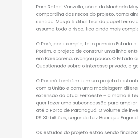
Para Rafael Vanzella, sócio do Machado Me
compartilha dos riscos do projeto, torna aind
sentido. Mas já é difícil tirar do papel fer
assume todo o risco, fica ainda mais comple
O Pará, por exemplo, foi o primeiro Estado a
Porém, o projeto de construir uma linha ent
em Barecarena, avançou pouco. O Estado ai
Questionado sobre o interesse privado, o 
O Paraná também tem um projeto bastante 
com a União e com uma modelagem diferent
extensão da atual Ferroeste – a malha é fed
quer fazer uma subconcessão para ampliar o
até o Porto de Paranaguá. O volume de inv
R$ 30 bilhões, segundo Luiz Henrique Fagund
Os estudos do projeto estão sendo finaliza