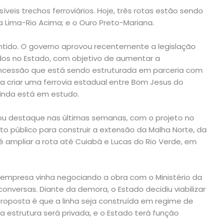
veis trechos ferroviários. Hoje, três rotas estão sendo
va Lima-Rio Acima; e o Ouro Preto-Mariana.
ido. O governo aprovou recentemente a legislação
dos no Estado, com objetivo de aumentar a
oncessão que está sendo estruturada em parceria com
ja criar uma ferrovia estadual entre Bom Jesus do
ainda está em estudo.
hou destaque nas últimas semanas, com o projeto no
 público para construir a extensão da Malha Norte, da
é ampliar a rota até Cuiabá e Lucas do Rio Verde, em
 empresa vinha negociando a obra com o Ministério da
conversas. Diante da demora, o Estado decidiu viabilizar
roposta é que a linha seja construída em regime de
a estrutura será privada, e o Estado terá função